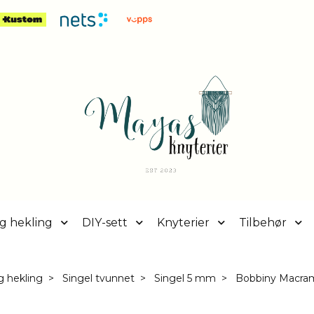
g hekling
DIY-sett
Knyterier
Tilbehør
g hekling
Singel tvunnet
Singel 5 mm
Bobbiny Macram