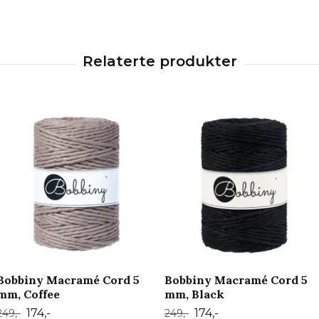
Bobbiny Macramé Cord 5
Bobbiny Macramé Cord 5
mm, Coffee
mm, Black
174,-
174,-
249,-
249,-