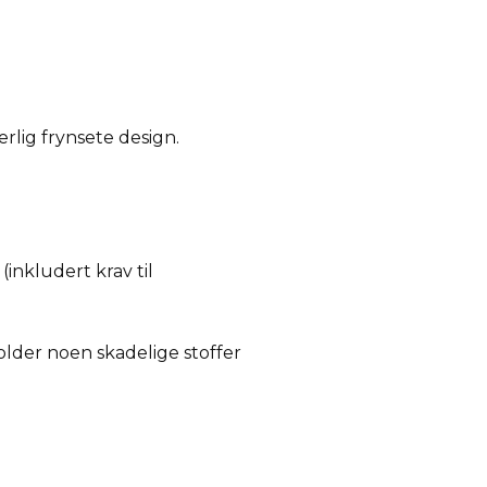
erlig frynsete design.
nkludert krav til
lder noen skadelige stoffer