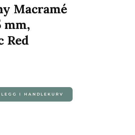
ny Macramé
5 mm,
c Red
LEGG I HANDLEKURV