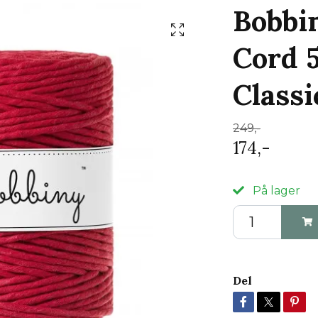
Bobbi
Cord 
Classi
249,-
174,-
På lager
Del