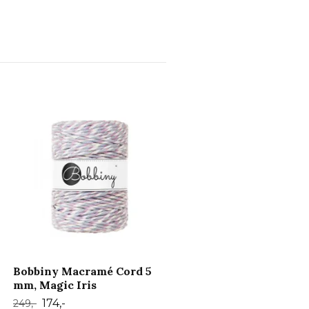
Bobbiny Macramé Cord 
mm, Magic Pink
174,-
249,-
Bobbiny Macramé Cord 5
mm, Magic Iris
174,-
249,-