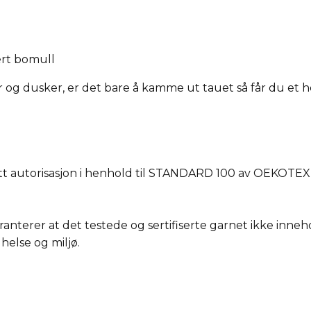
ert bomull
er og dusker, er det bare å kamme ut tauet så får du et h
 autorisasjon i henhold til STANDARD 100 av OEKOTEX (i
erer at det testede og sertifiserte garnet ikke inneho
 helse og miljø.