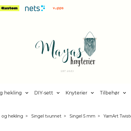
g hekling
DIY-sett
Knyterier
Tilbehør
 og hekling
Singel tvunnet
Singel 5 mm
YarnArt Twis