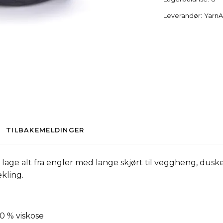
Leverandør:
YarnA
TILBAKEMELDINGER
age alt fra engler med lange skjørt til veggheng, dusk
ekling.
0 % viskose