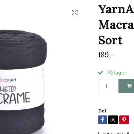
YarnA
Macra
Sort
189,-
På lager
Del
Lagerbalanse:
8