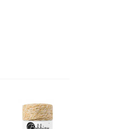
YarnArt Twisted Macr
5 mm, Gul
189,-