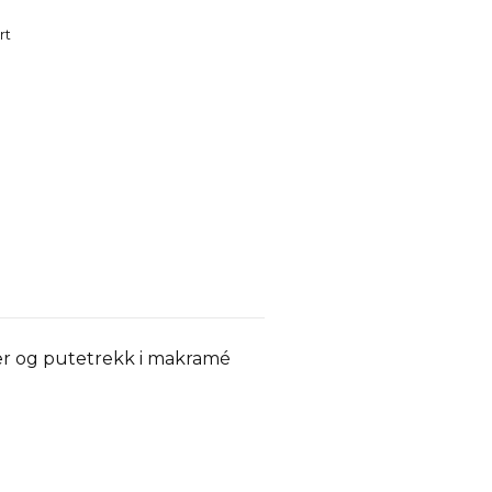
rt
er og putetrekk i makramé