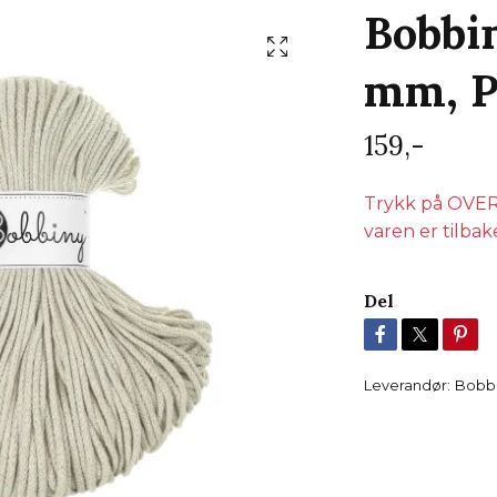
Bobbin
mm, P
159,-
Trykk på OVERV
varen er tilbak
Del
Leverandør:
Bobb