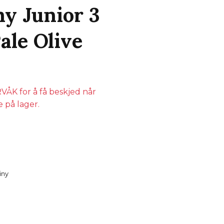
y Junior 3
ale Olive
ÅK for å få beskjed når
e på lager.
iny