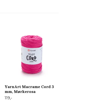
YarnArt Macrame Cord
mm, Støvrosa
119,-
YarnArt Macrame Cord 3
mm, Mørkerosa
119,-