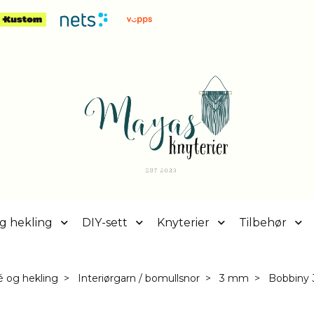
g hekling
DIY-sett
Knyterier
Tilbehør
é og hekling
Interiørgarn / bomullsnor
3 mm
Bobbiny J