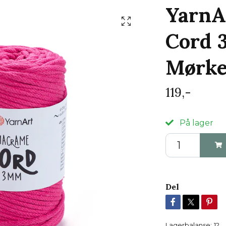
YarnA
Cord 
Mørke
119,-
På lager
Del
Lagerbalanse:
12