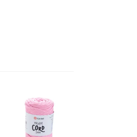
YarnArt Macrame Cord
mm, Sjøblå
119,-