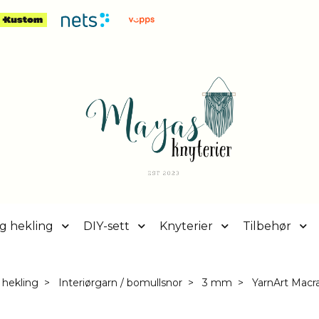
g hekling
DIY-sett
Knyterier
Tilbehør
 hekling
Interiørgarn / bomullsnor
3 mm
YarnArt Macr