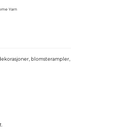
ome Yarn
ekorasjoner, blomsterampler,
t.