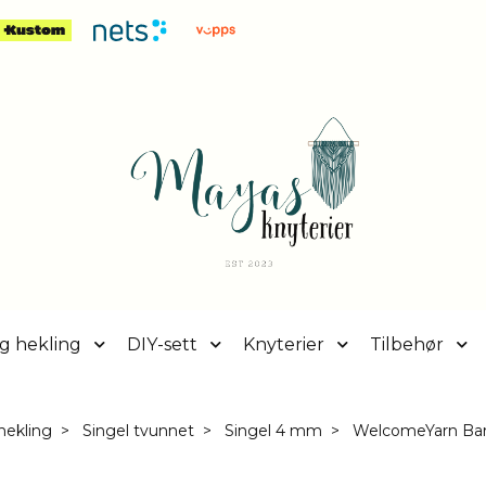
g hekling
DIY-sett
Knyterier
Tilbehør
hekling
Singel tvunnet
Singel 4 mm
WelcomeYarn Bar