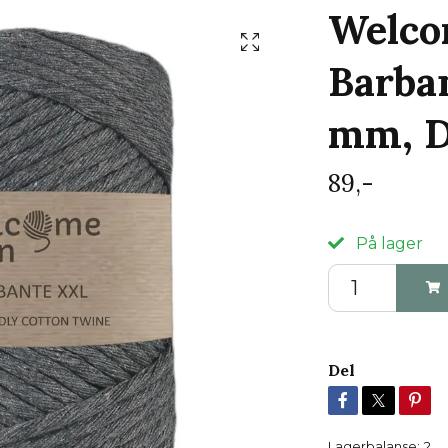
Welco
Barba
mm, D
89,-
På lager
Del
Lagerbalanse:
2