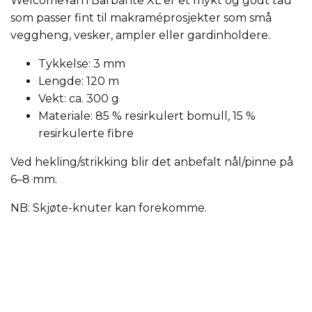
WelcomeYarn Barbante XL er et mykt og godt tau
som passer fint til makraméprosjekter som små
veggheng, vesker, ampler eller gardinholdere.
Tykkelse: 3 mm
Lengde: 120 m
Vekt: ca. 300 g
Materiale: 85 % resirkulert bomull, 15 %
resirkulerte fibre
Ved hekling/strikking blir det anbefalt nål/pinne på
6–8 mm.
NB: Skjøte-knuter kan forekomme.