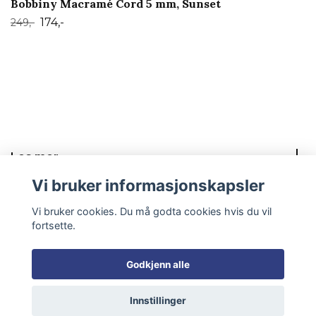
Bobbiny Macramé Cord 5 mm, Sunset
174,-
249,-
Les mer
Vi bruker informasjonskapsler
Sosiale medier
Vi bruker cookies. Du må godta cookies hvis du vil
fortsette.
Godkjenn alle
© 2026 Mayas knyterier
Innstillinger