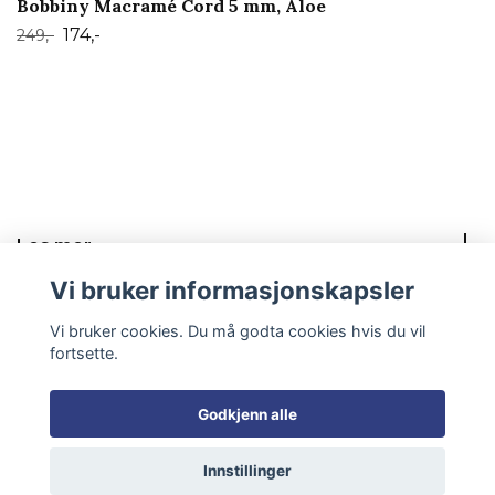
Bobbiny Macramé Cord 5 mm, Aloe
174,-
249,-
Les mer
Vi bruker informasjonskapsler
Sosiale medier
Vi bruker cookies. Du må godta cookies hvis du vil
fortsette.
Godkjenn alle
© 2026 Mayas knyterier
Innstillinger