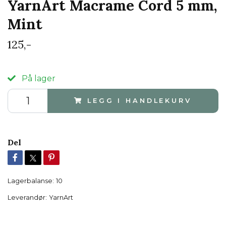
YarnArt Macrame Cord 5 mm,
Mint
125,-
På lager
LEGG I HANDLEKURV
Del
Lagerbalanse:
10
Leverandør:
YarnArt