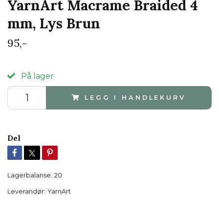
YarnArt Macrame Braided 4
mm, Lys Brun
95,-
På lager
LEGG I HANDLEKURV
Del
Lagerbalanse:
20
Leverandør:
YarnArt