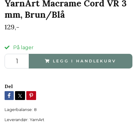
YarnArt Macrame Cord VR 3
mm, Brun/Blå
129,-
På lager
LEGG I HANDLEKURV
Del
Lagerbalanse:
8
Leverandør:
YarnArt