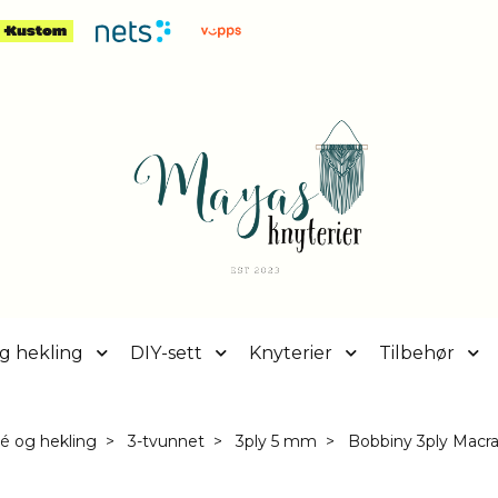
g hekling
DIY-sett
Knyterier
Tilbehør
mé og hekling
3-tvunnet
3ply 5 mm
Bobbiny 3ply Macr