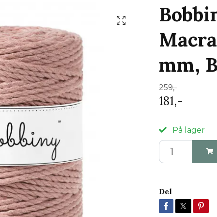
Bobbi
Macra
mm, B
259,-
181,-
På lager
Del