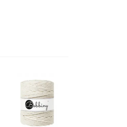
Bobbiny 3ply Macramé
Rope 5 mm, Laurel
181,-
259,-