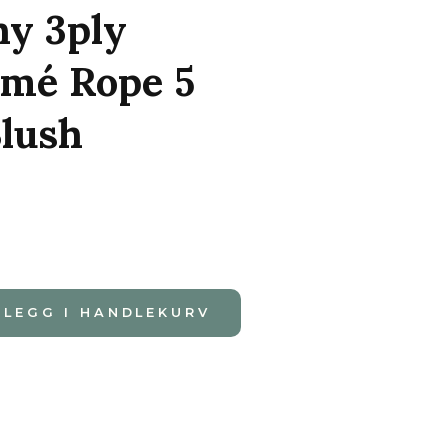
ny 3ply
mé Rope 5
lush
LEGG I HANDLEKURV