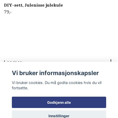
DIY-sett, Julenisse julekule
79,-
Les mer
Vi bruker informasjonskapsler
Sosiale medier
Vi bruker cookies. Du må godta cookies hvis du vil
fortsette.
Godkjenn alle
© 2026 Mayas knyterier
Innstillinger