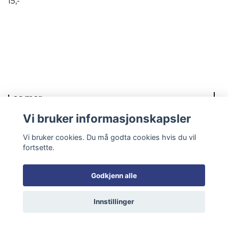
15,-
Les mer
Vi bruker informasjonskapsler
Sosiale medier
Vi bruker cookies. Du må godta cookies hvis du vil
fortsette.
Godkjenn alle
© 2026 Mayas knyterier
Innstillinger