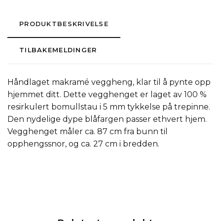
PRODUKTBESKRIVELSE
TILBAKEMELDINGER
Håndlaget makramé veggheng, klar til å pynte opp
hjemmet ditt. Dette vegghenget er laget av 100 %
resirkulert bomullstau i 5 mm tykkelse på trepinne.
Den nydelige dype blåfargen passer ethvert hjem.
Vegghenget måler ca. 87 cm fra bunn til
opphengssnor, og ca. 27 cm i bredden.