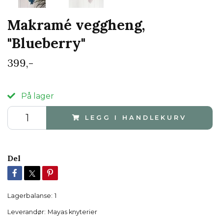
Makramé veggheng,
"Blueberry"
399,-
På lager
LEGG I HANDLEKURV
Del
Lagerbalanse:
1
Leverandør:
Mayas knyterier