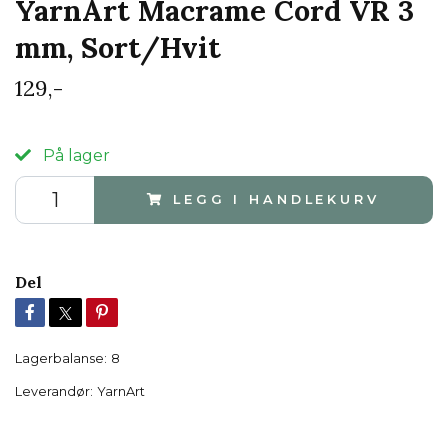
YarnArt Macrame Cord VR 3
mm, Sort/Hvit
129,-
På lager
LEGG I HANDLEKURV
Del
Lagerbalanse:
8
Leverandør:
YarnArt